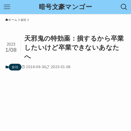
暗号文豪マンゴー
ホーム
会社
天邪鬼の特効薬：損するから卒業
2023
したいけど卒業できないあなた
1/08
へ
2018-09-30
2023-01-08
会社